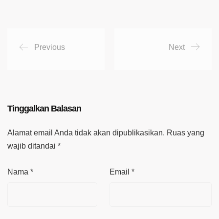
Previous
Next
Tinggalkan Balasan
Alamat email Anda tidak akan dipublikasikan.
Ruas yang
wajib ditandai
*
Nama
*
Email
*