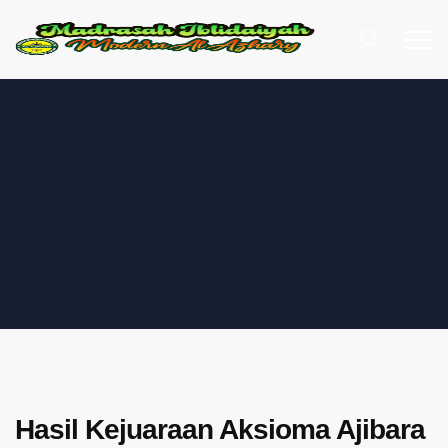
Hasil Kejuaraan Aksioma Ajibara