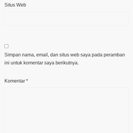
Situs Web
Simpan nama, email, dan situs web saya pada peramban
ini untuk komentar saya berikutnya.
Komentar
*