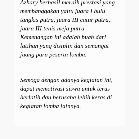
Azhary berhasil meraih prestasi yang
membanggakan yaitu juara I bulu
tangkis putra, juara III catur putra,
juara III tenis meja putra.
Kemenangan ini adalah buah dari
latihan yang disiplin dan semangat
juang para peserta lomba.
Semoga dengan adanya kegiatan ini,
dapat memotivasi siswa untuk terus
berlatih dan berusaha lebih keras di
kegiatan lomba lainnya.