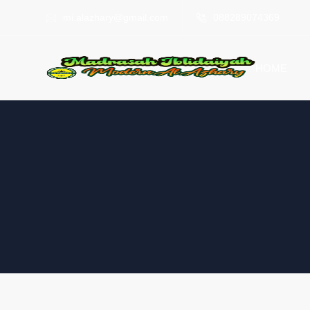
mi.alazhary@gmail.com
088289074369
HOME